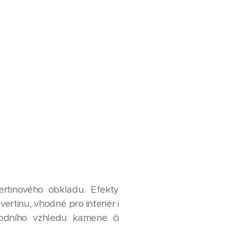
ertinového obkladu. Efekty
ertinu, vhodné pro interiér i
írodního vzhledu kamene či