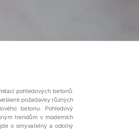
imitací pohledových betonů.
veškeré požadavky různých
dového betonu. Pohledový
sným trendům v moderních
í jde o omyvatelný a odolný