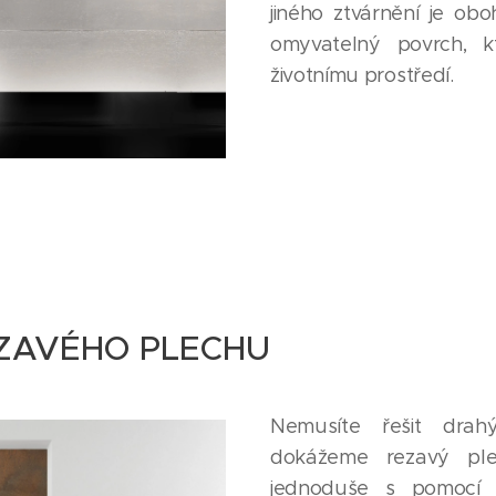
jiného ztvárnění je o
omyvatelný povrch, k
životnímu prostředí.
EZAVÉHO PLECHU
Nemusíte řešit drah
dokážeme rezavý ple
jednoduše s pomocí s