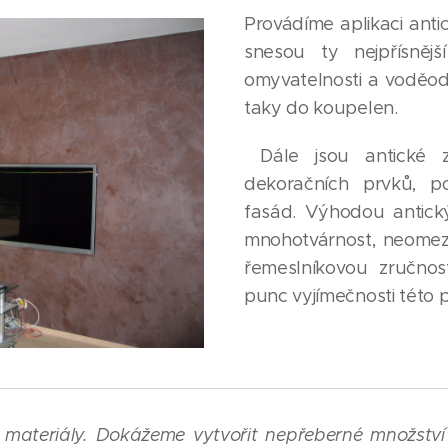
Provádíme aplikaci anti
snesou ty nejpřísnější
omyvatelnosti a voděod
taky do koupelen.
Dále jsou antické 
dekoračních prvků, p
fasád. Výhodou antickýc
mnohotvárnost, neomez
řemeslníkovou zručno
punc vyjímečnosti této
materiály. Dokážeme vytvořit nepřeberné množství 