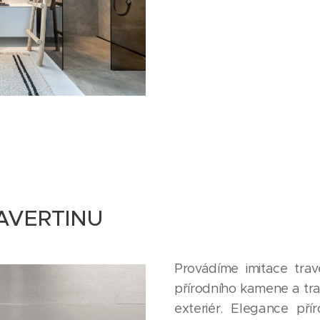
RAVERTINU
Provádíme imitace trav
přírodního kamene a trav
exteriér. Elegance př