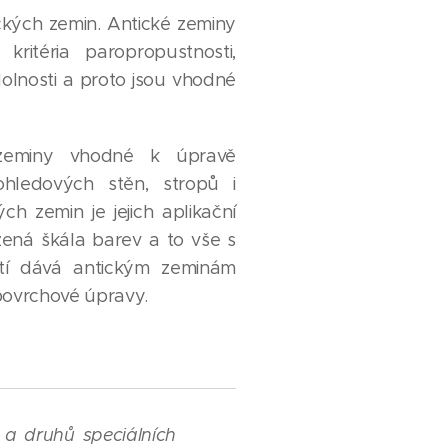
ckých zemin. Antické zeminy
 kritéria paropropustnosti,
olnosti a proto jsou vhodné
zeminy vhodné k úpravě
ohledových stěn, stropů i
h zemin je jejich aplikační
ená škála barev a to vše s
stí dává antickým zeminám
 povrchové úpravy.
a druhů speciálních