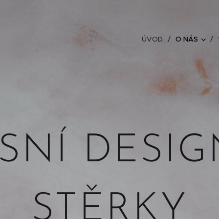
ÚVOD
O NÁS
SNÍ DESI
STĚRKY